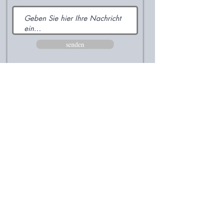
senden
Kundenbewertunge
n
Was meine Kunden sagen
Wir haben welche für unsere beiden
Hasen gekauft und sind total damit
zufrieden... genauso wie unsere Hasen.